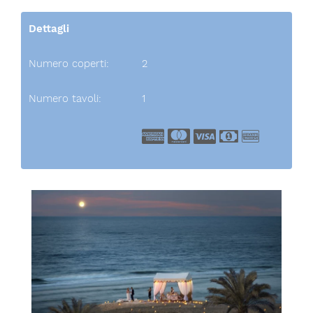
Dettagli
Numero coperti:
2
Numero tavoli:
1
American Express
Master Card
Visa
Cash
Bank Trans