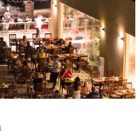
Ukranian
Italian
à