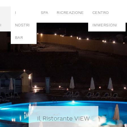
I
SPA
RICREAZIONE
CENTRO
I
NOSTRI
IMMERSIONI
BAR
Il Ristorante VIEW