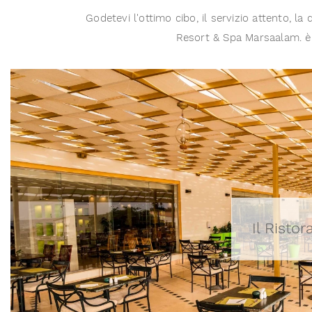
Godetevi l'ottimo cibo, il servizio attento, l
Resort & Spa Marsaalam. è u
Il Risto