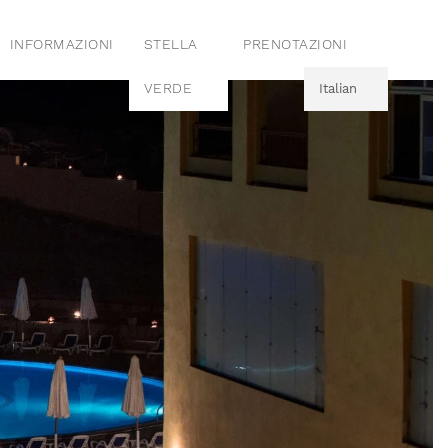
INFORMAZIONI
STELLA
PRENOTAZIONI
VERDE
Italian
English
Italian
French
Italian
German
Italian
Polish
Italian
Swedish
Italian
Czech
Italian
Dutch
Italian