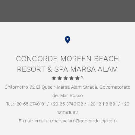
TRIPADVISOR
HOLIDAYCHECK
TRIVAGO
GOOGLE
CONCORDE MOREEN BEACH
RESORT & SPA MARSA ALAM
S
Chilometro 92 El Quseir-Marsa Alam Strada,
Governatorato
del Mar Rosso
Tel.:
+20 65 3740101 / +20 65 3740102 / +20 1211191681 / +20
1211191682
E-mail:
emailus.marsaalam@concorde-eg.com