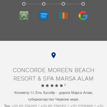
TRIPADVISOR
HOLIDAYCHECK
TRIVAGO
GOOGLE
CONCORDE MOREEN BEACH
RESORT & SPA MARSA ALAM
S
Кілометр 92 Ель Кусейр - дорога Марса Алам,
губернаторство Червоне море,
Тел.:
+20 65 3740101 / +20 65 3740102 / +20 1211191681 / +20