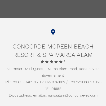
TRIPADVISOR
HOLIDAYCHECK
TRIVAGO
GOOGLE
CONCORDE MOREEN BEACH
RESORT & SPA MARSA ALAM
S
Kilometer 92 El Quseir - Marsa Alam Road,
Röda havets
guvernement
Tel.:
+20 65 3740101 / +20 65 3740102 / +20 1211191681 / +20
1211191682
E-postadress:
emailus.marsaalam@concorde-eg.com