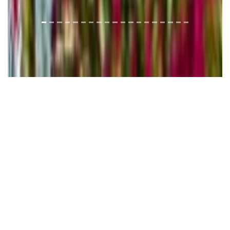
Rekreation och
underhållning
Oavsett om du kommer för affärer eller för nöjes
skull, förnya och ladda på Concorde Moreen Beach
Resort & Spa Marsa Alams rekreations- och
underhållningsfaciliteter.