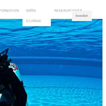
FORMATION
GRÖN
RESERVATIONER
Swedish
STJÄRNA
English
Swedish
French
Swedish
Italian
Swedish
German
Swedish
Polish
Swedish
Czech
Swedish
Dutch
Swedish
Ukranian
Swedish