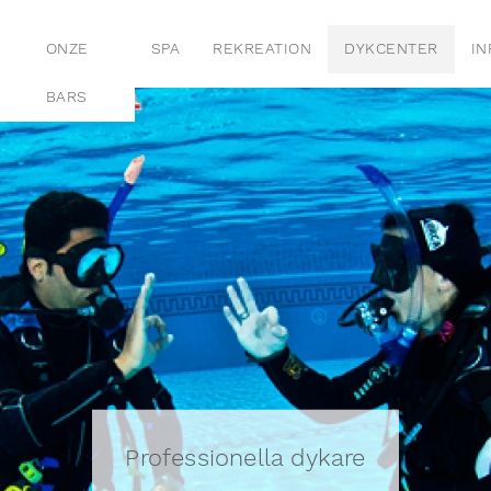
ONZE
SPA
REKREATION
DYKCENTER
IN
BARS
Professionella dykare