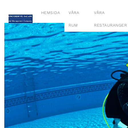
HEMSIDA
VÅRA
VÅRA
RUM
RESTAURANGER