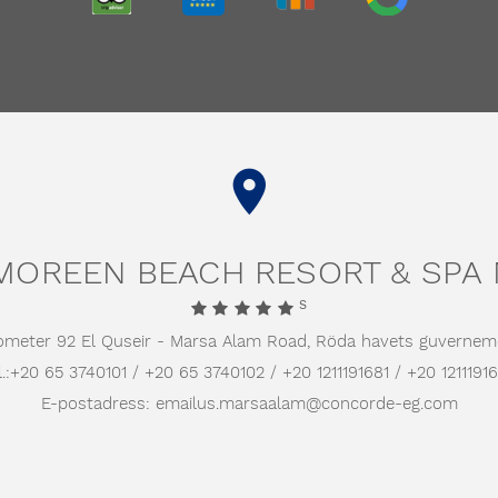
TRIPADVISOR
HOLIDAYCHECK
TRIVAGO
GOOGLE
OREEN BEACH RESORT & SPA
S
lometer 92 El Quseir - Marsa Alam Road,
Röda havets guvernem
.:
+20 65 3740101 / +20 65 3740102 / +20 1211191681 / +20 1211191
E-postadress:
emailus.marsaalam@concorde-eg.com