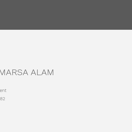
 MARSA ALAM
ent
682