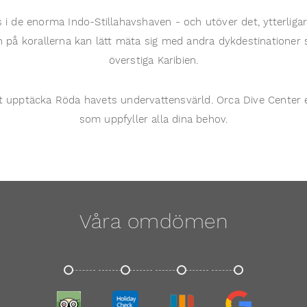
 i de enorma Indo-Stillahavshaven - och utöver det, ytterliga
n på korallerna kan lätt mäta sig med andra dykdestinationer 
överstiga Karibien.
tt upptäcka Röda havets undervattensvärld. Orca Dive Center 
som uppfyller alla dina behov.
Våra omdömen