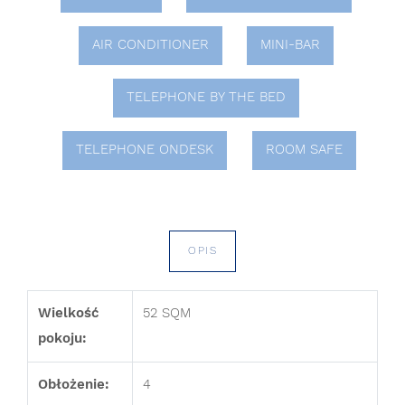
AIR CONDITIONER
MINI-BAR
TELEPHONE BY THE BED
TELEPHONE ONDESK
ROOM SAFE
OPIS
Wielkość
52 SQM
pokoju:
Obłożenie:
4