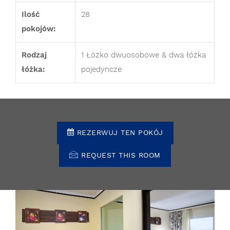
Ilość
28
pokojów:
Rodzaj
1 Łóżko dwuosobowe & dwa łóżka
łóżka:
pojedyncze
REZERWUJ TEN POKÓJ
REQUEST THIS ROOM