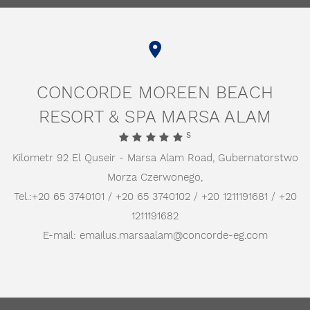
CONCORDE MOREEN BEACH
RESORT & SPA MARSA ALAM
S
Kilometr 92 El Quseir - Marsa Alam Road,
Gubernatorstwo
Morza Czerwonego,
Tel.:
+20 65 3740101 / +20 65 3740102 / +20 1211191681 / +20
1211191682
E-mail:
emailus.marsaalam@concorde-eg.com