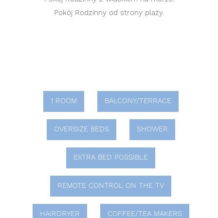
Pokój Rodzinny od strony plaży.
1 ROOM
BALCONY/TERRACE
OVERSIZE BEDS
SHOWER
EXTRA BED POSSIBLE
REMOTE CONTROL ON THE TV
HAIRDRYER
COFFEE/TEA MAKERS