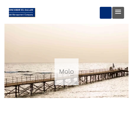
REZERWUJ 
Molo