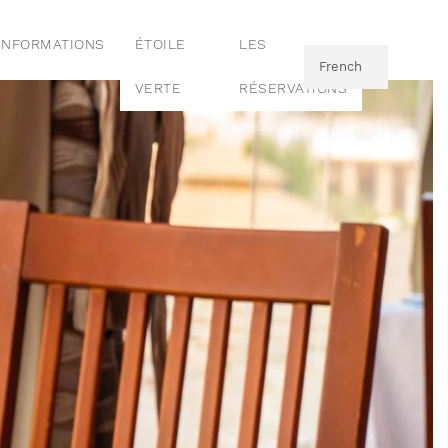
INFORMATIONS
ÉTOILE
LES
French
VERTE
RÉSERVATIONS
English
French
Italian
French
German
French
Polish
French
Swedish
French
Czech
French
Dutch
French
Ukranian
French