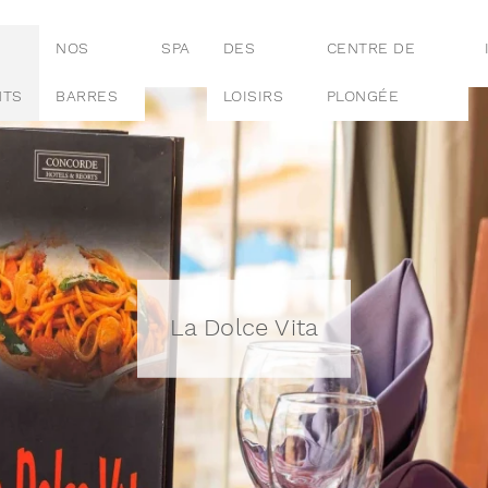
NOS
SPA
DES
CENTRE DE
NTS
BARRES
LOISIRS
PLONGÉE
La Dolce Vita