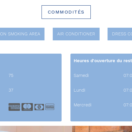
COMMODITÉS
ON SMOKING AREA
AIR CONDITIONER
DRESS C
Heures d'ouverture du res
75
Samedi
07:
37
Lundi
07:
American Express
Master Card
Cash
Bank Transfer
Mercredi
07: