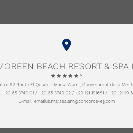
TRIPADVISOR
HOLIDAYCHECK
TRIVAGO
GOOGLE
OREEN BEACH RESORT & SPA
S
ètre 92 Route El Quseir - Marsa Alam ,
Gouvernorat de la Mer 
.:
+20 65 3740101 / +20 65 3740102 / +20 1211191681 / +20 1211191
E-mail:
emailus.marsaalam@concorde-eg.com