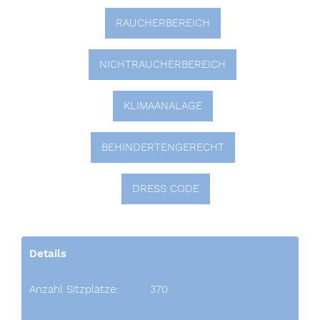
RAUCHERBEREICH
NICHTRAUCHERBEREICH
KLIMAANALAGE
BEHINDERTENGERECHT
DRESS CODE
Details
Anzahl Sitzplätze:
370