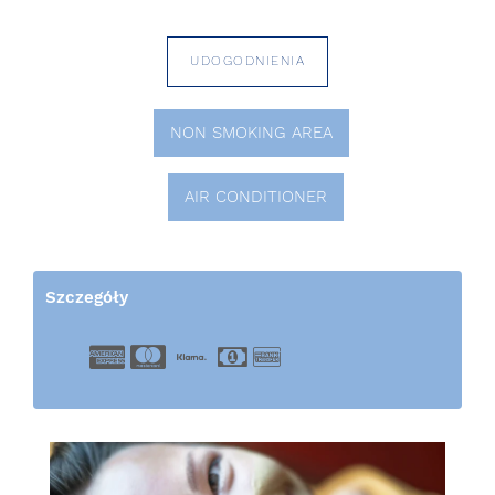
UDOGODNIENIA
NON SMOKING AREA
AIR CONDITIONER
Szczegóły
American Express
Master Card
EC Cash
Cash
Bank Transfer