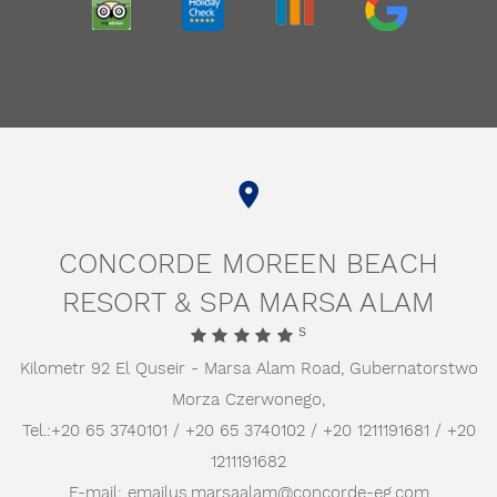
TRIPADVISOR
HOLIDAYCHECK
TRIVAGO
GOOGLE
CONCORDE MOREEN BEACH
RESORT & SPA MARSA ALAM
S
Kilometr 92 El Quseir - Marsa Alam Road,
Gubernatorstwo
Morza Czerwonego,
Tel.:
+20 65 3740101 / +20 65 3740102 / +20 1211191681 / +20
1211191682
E-mail:
emailus.marsaalam@concorde-eg.com