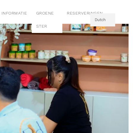
INFORMATIE
GROENE
RESERVERINGEN
Dutch
STER
English
Dutch
French
Dutch
Italian
Dutch
German
Dutch
Polish
Dutch
Swedish
Dutch
Czech
Dutch
Ukranian
Dutch