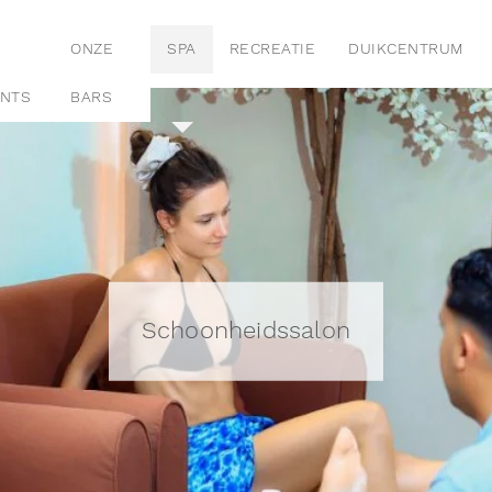
ONZE
SPA
RECREATIE
DUIKCENTRUM
NTS
BARS
Schoonheidssalon