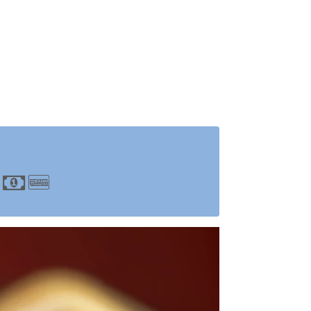
press
r Card
EC Cash
Cash
Bank Transfer