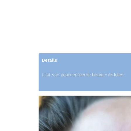
Details
Lijst van geaccepteerde betaalmiddelen: