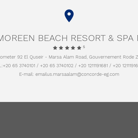
OREEN BEACH RESORT & SPA
S
lometer 92 El Quseir - Marsa Alam Road,
Gouvernement Rode Z
.:
+20 65 3740101 / +20 65 3740102 / +20 1211191681 / +20 1211191
E-mail:
emailus.marsaalam@concorde-eg.com