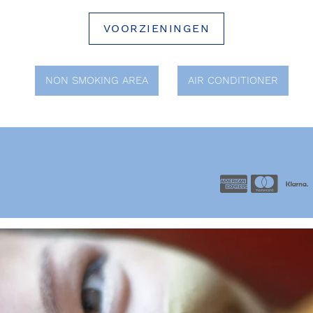
VOORZIENINGEN
NON SMOKING AREA
AIR CONDITIONER
American Ex
Maste