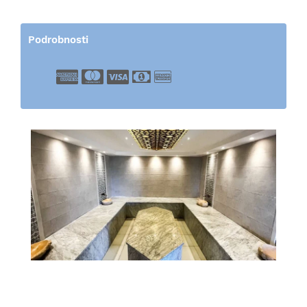
Podrobnosti
American Express
Master Card
Visa
Cash
Bank Transfer