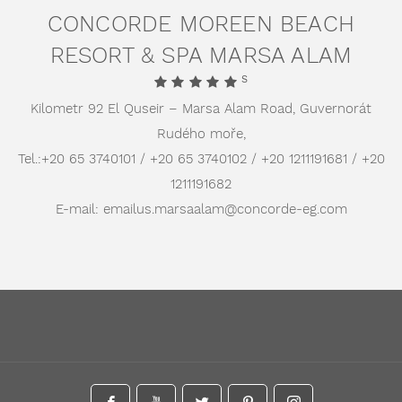
CONCORDE MOREEN BEACH
RESORT & SPA MARSA ALAM
S
Kilometr 92 El Quseir – Marsa Alam Road,
Guvernorát
Rudého moře,
Tel.:
+20 65 3740101 / +20 65 3740102 / +20 1211191681 / +20
1211191682
E-mail:
emailus.marsaalam@concorde-eg.com