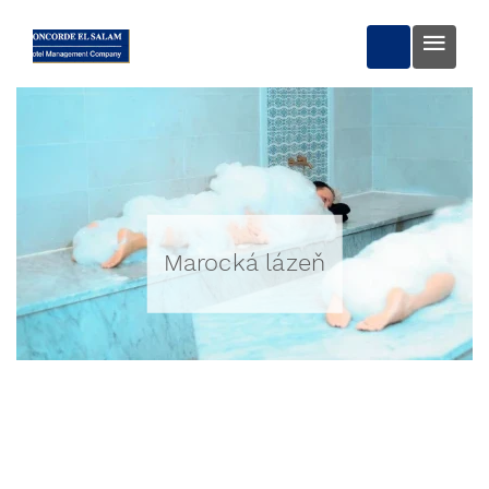
REZERVOVA
Marocká lázeň