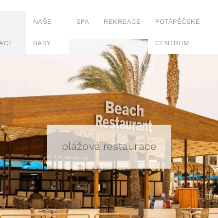
NAŠE
SPA
REKREACE
POTÁPĚČSKÉ
ACE
BARY
CENTRUM
plážová restaurace