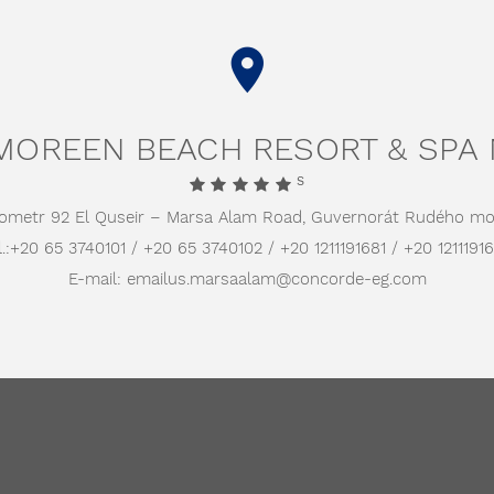
OREEN BEACH RESORT & SPA
S
lometr 92 El Quseir – Marsa Alam Road,
Guvernorát Rudého mo
.:
+20 65 3740101 / +20 65 3740102 / +20 1211191681 / +20 1211191
E-mail:
emailus.marsaalam@concorde-eg.com