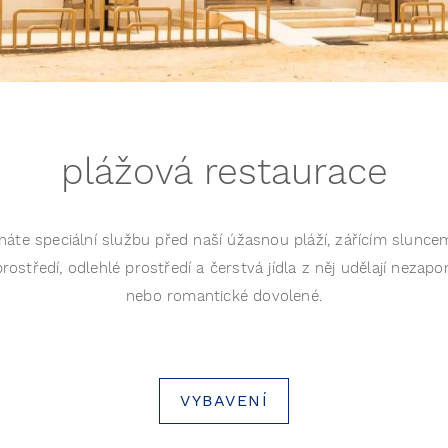
plážová restaurace
tnáte speciální službu před naší úžasnou pláží, zářícím slun
středí, odlehlé prostředí a čerstvá jídla z něj udělají nezap
nebo romantické dovolené.
VYBAVENÍ