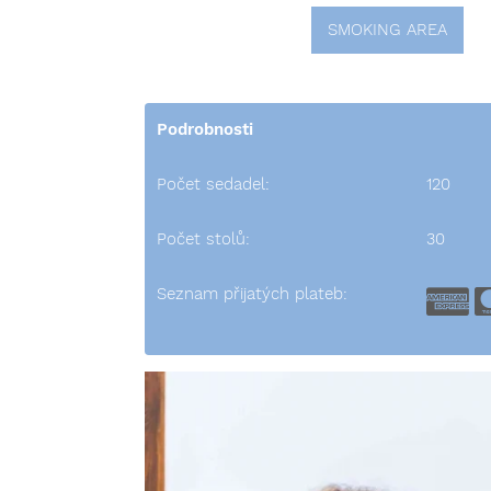
SMOKING AREA
Podrobnosti
Počet sedadel:
120
Počet stolů:
30
Seznam přijatých plateb:
A