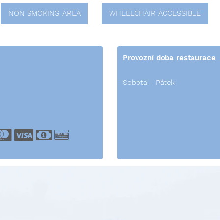
NON SMOKING AREA
WHEELCHAIR ACCESSIBLE
Provozní doba restaurace
Sobota - Pátek
merican Express
Master Card
Visa
Cash
Bank Transfer