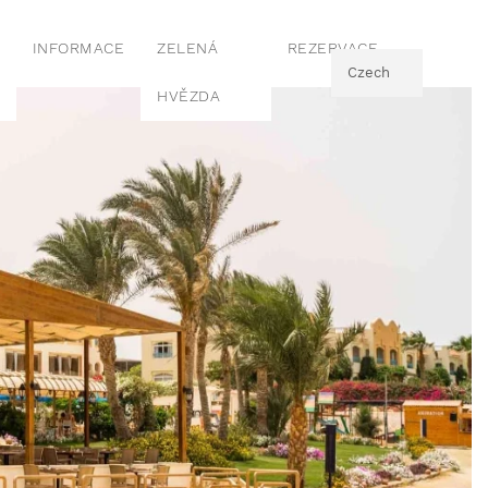
INFORMACE
ZELENÁ
REZERVACE
Czech
HVĚZDA
English
Czech
French
Czech
Italian
Czech
German
Czech
Polish
Czech
Swedish
Czech
Dutch
Czech
Ukranian
Czech